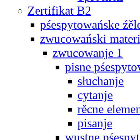
Zertifikat B2
pśespytowańske źěl
zwucowański materi
zwucowanje 1
pisne pśespyto
słuchanje
cytanje
rěcne eleme
pisanje
wustne pśespy