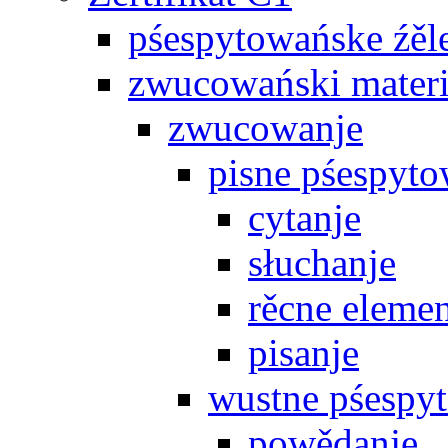
pśespytowańske źěl
zwucowański materi
zwucowanje
pisne pśespyto
cytanje
słuchanje
rěcne eleme
pisanje
wustne pśespy
powědanje