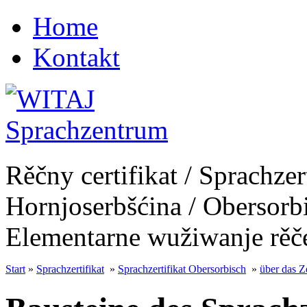
Home
Kontakt
Rěčny certifikat / Sprachzer
Hornjoserbšćina / Obersorb
Elementarne wužiwanje rěč
Start
»
Sprachzertifikat
»
Sprachzertifikat Obersorbisch
»
über das Ze