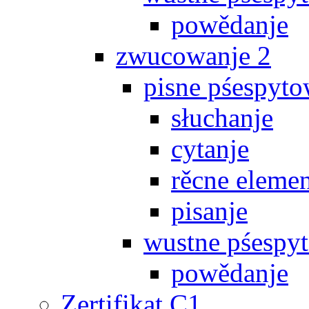
powědanje
zwucowanje 2
pisne pśespyto
słuchanje
cytanje
rěcne eleme
pisanje
wustne pśespy
powědanje
Zertifikat C1