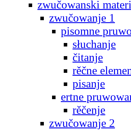
zwučowanski materi
zwučowanje 1
pisomne pruw
słuchanje
čitanje
rěčne eleme
pisanje
ertne pruwowa
rěčenje
zwučowanje 2