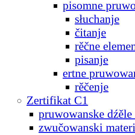
pisomne pruw
słuchanje
čitanje
rěčne eleme
pisanje
ertne pruwowa
rěčenje
Zertifikat C1
pruwowanske dźěle
zwučowanski materi