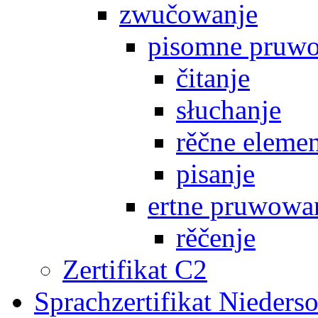
zwučowanje
pisomne pruw
čitanje
słuchanje
rěčne eleme
pisanje
ertne pruwowa
rěčenje
Zertifikat C2
Sprachzertifikat Nieders