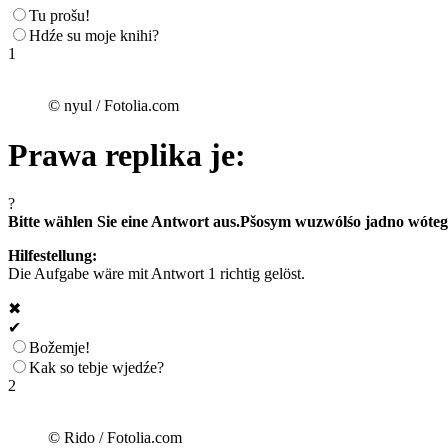
Tu prošu!
Hdźe su moje knihi?
1
© nyul / Fotolia.com
Prawa replika je:
?
Bitte wählen Sie eine Antwort aus.
Pšosym wuzwólśo jadno wóteg
Hilfestellung:
Die Aufgabe wäre mit Antwort 1 richtig gelöst.
✖
✔
Božemje!
Kak so tebje wjedźe?
2
© Rido / Fotolia.com