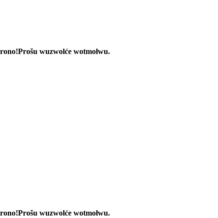
rono!
Prošu wuzwolće wotmołwu.
rono!
Prošu wuzwolće wotmołwu.