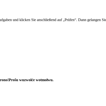
Aufgaben und klicken Sie anschließend auf „Prüfen“. Dann gelangen Sie
rono!
Prošu wuzwolće wotmołwu.