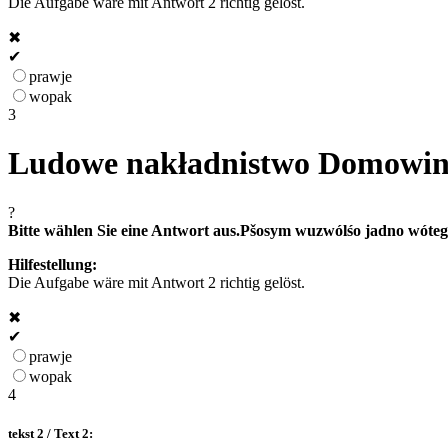
Die Aufgabe wäre mit Antwort 2 richtig gelöst.
✖
✔
prawje
wopak
3
Ludowe nakładnistwo Domowina
?
Bitte wählen Sie eine Antwort aus.
Pšosym wuzwólśo jadno wóteg
Hilfestellung:
Die Aufgabe wäre mit Antwort 2 richtig gelöst.
✖
✔
prawje
wopak
4
tekst 2 / Text 2: