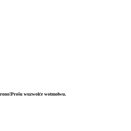
rono!
Prošu wuzwolće wotmołwu.