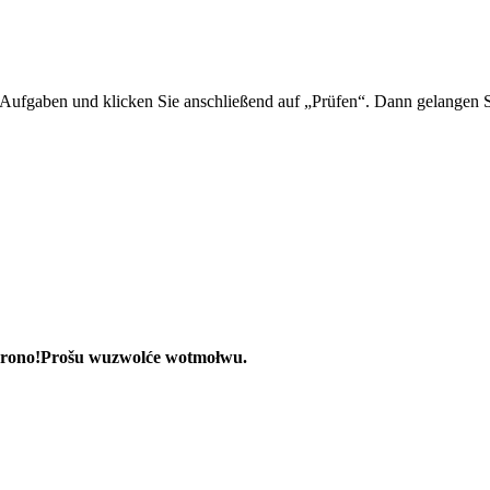
 Aufgaben und klicken Sie anschließend auf „Prüfen“. Dann gelangen Sie
rono!
Prošu wuzwolće wotmołwu.