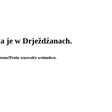
 je w Drježdźanach.
rono!
Prošu wuzwolće wotmołwu.