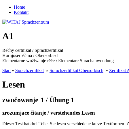
Home
Kontakt
A1
Rěčny certifikat / Sprachzertifikat
Hornjoserbšćina / Obersorbisch
Elementarne wužiwanje rěče / Elementare Sprachanwendung
Start
»
Sprachzertifikat
»
Sprachzertifikat Obersorbisch
»
Zertifikat 
Lesen
zwučowanje 1 / Übung 1
zrozumjace čitanje / verstehendes Lesen
Dieser Test hat drei Teile. Sie lesen verschiedene kurze Textformen.