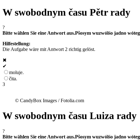
W swobodnym času Pětr rady
?
Bitte wählen Sie eine Antwort aus.
Pšosym wuzwólśo jadno wóteg
Hilfestellung:
Die Aufgabe wäre mit Antwort 2 richtig gelöst.
✖
✔
moluje.
čita.
3
© CandyBox Images / Fotolia.com
W swobodnym času Luiza rady
?
Bitte wählen Sie eine Antwort aus.
Pšosym wuzwólśo jadno wóteg