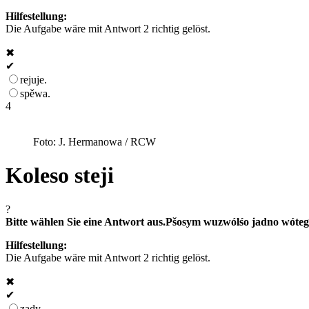
Hilfestellung:
Die Aufgabe wäre mit Antwort 2 richtig gelöst.
✖
✔
rejuje.
spěwa.
4
Foto: J. Hermanowa / RCW
Koleso steji
?
Bitte wählen Sie eine Antwort aus.
Pšosym wuzwólśo jadno wóteg
Hilfestellung:
Die Aufgabe wäre mit Antwort 2 richtig gelöst.
✖
✔
zady.