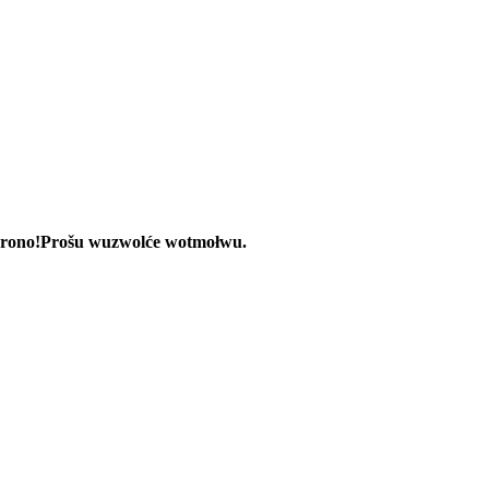
rono!
Prošu wuzwolće wotmołwu.