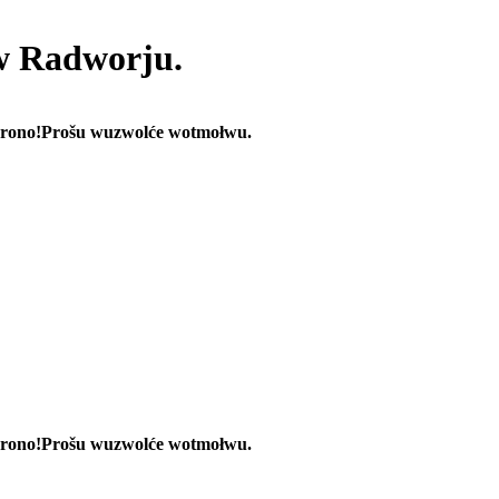
 w Radworju.
rono!
Prošu wuzwolće wotmołwu.
rono!
Prošu wuzwolće wotmołwu.