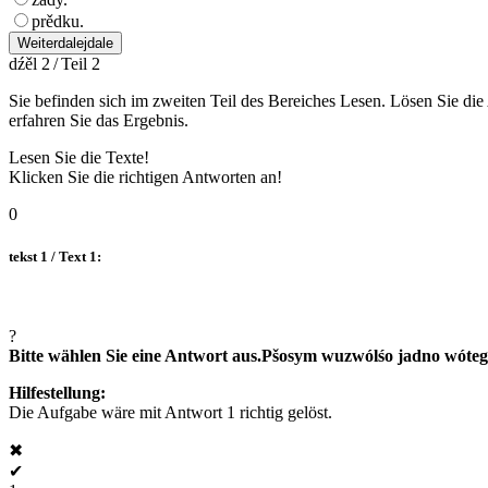
prědku.
Weiter
dalej
dale
dźěl 2 / Teil 2
Sie befinden sich im zweiten Teil des Bereiches Lesen. Lösen Sie die
erfahren Sie das Ergebnis.
Lesen Sie die Texte!
Klicken Sie die richtigen Antworten an!
0
tekst 1 / Text 1:
?
Bitte wählen Sie eine Antwort aus.
Pšosym wuzwólśo jadno wóteg
Hilfestellung:
Die Aufgabe wäre mit Antwort 1 richtig gelöst.
✖
✔