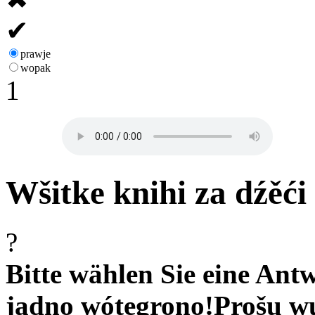
✔
prawje
wopak
1
Wšitke knihi za dźěći 
?
Bitte wählen Sie eine Antw
jadno wótegrono!
Prošu w