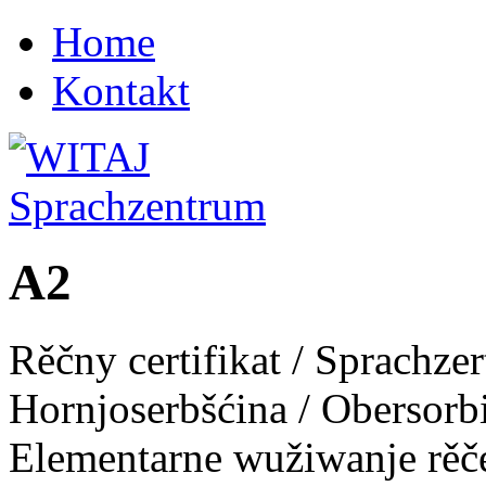
Home
Kontakt
A2
Rěčny certifikat / Sprachzer
Hornjoserbšćina / Obersorb
Elementarne wužiwanje rěč