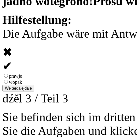
jadno wótegrono!
Prošu w
Hilfestellung:
Die Aufgabe wäre mit Antwor
✖
✔
prawje
wopak
Weiter
dalej
dale
dźěl 3 / Teil 3
Sie befinden sich im dritte
Sie die Aufgaben und klicke