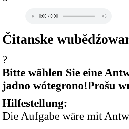
Čitanske wubědźowan
?
Bitte wählen Sie eine Antw
jadno wótegrono!
Prošu w
Hilfestellung:
Die Aufgabe wäre mit Antwor