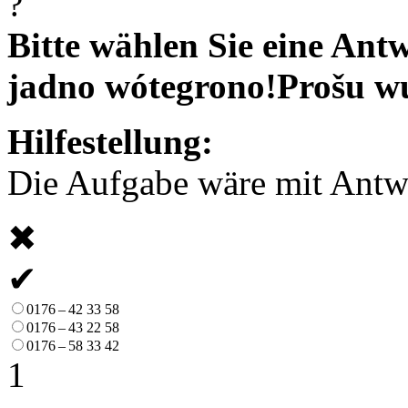
?
Bitte wählen Sie eine Antw
jadno wótegrono!
Prošu w
Hilfestellung:
Die Aufgabe wäre mit Antwor
✖
✔
0176 – 42 33 58
0176 – 43 22 58
0176 – 58 33 42
1