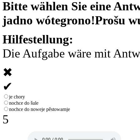
Bitte wählen Sie eine Antw
jadno wótegrono!
Prošu w
Hilfestellung:
Die Aufgabe wäre mit Antwor
✖
✔
je chory
nochce do šule
nochce do noweje pěstowarnje
5