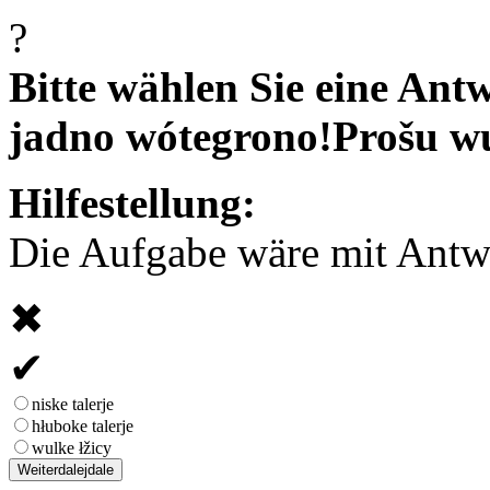
?
Bitte wählen Sie eine Antw
jadno wótegrono!
Prošu w
Hilfestellung:
Die Aufgabe wäre mit Antwor
✖
✔
niske talerje
hłuboke talerje
wulke łžicy
Weiter
dalej
dale