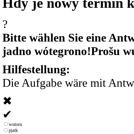
Hdy je nowy termin 
?
Bitte wählen Sie eine Antw
jadno wótegrono!
Prošu w
Hilfestellung:
Die Aufgabe wäre mit Antwor
✖
✔
wutoru
pjatk