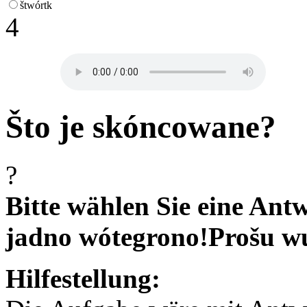
štwórtk
4
Što je skóncowane?
?
Bitte wählen Sie eine Antw
jadno wótegrono!
Prošu w
Hilfestellung: