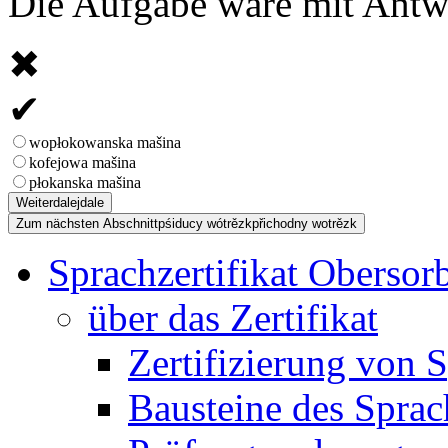
Die Aufgabe wäre mit Antwor
✖
✔
wopłokowanska mašina
kofejowa mašina
płokanska mašina
Weiter
dalej
dale
Zum nächsten Abschnitt
pśiducy wótrězk
přichodny wotrězk
Sprachzertifikat Obersor
über das Zertifikat
Zertifizierung von 
Bausteine des Sprach