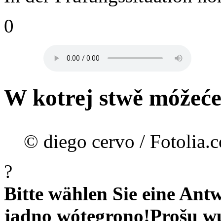
0
W kotrej stwě móžeć
© diego cervo / Fotolia.
?
Bitte wählen Sie eine Antw
jadno wótegrono!
Prošu w