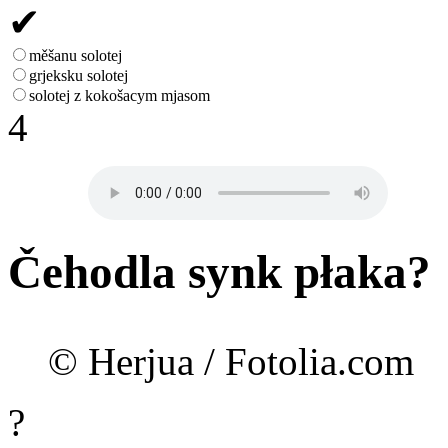
✔
měšanu solotej
grjeksku solotej
solotej z kokošacym mjasom
4
Čehodla synk płaka?
© Herjua / Fotolia.com
?