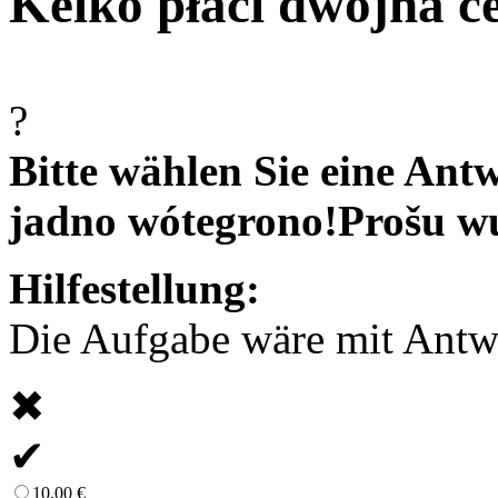
Kelko płaći dwójna c
?
Bitte wählen Sie eine Antw
jadno wótegrono!
Prošu w
Hilfestellung:
Die Aufgabe wäre mit Antwor
✖
✔
10,00 €