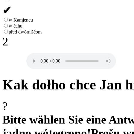
✔
w Kamjencu
w ćahu
před dwórnišćom
2
Kak dołho chce Jan h
?
Bitte wählen Sie eine Antw
jadno wótegrono!
Prošu w