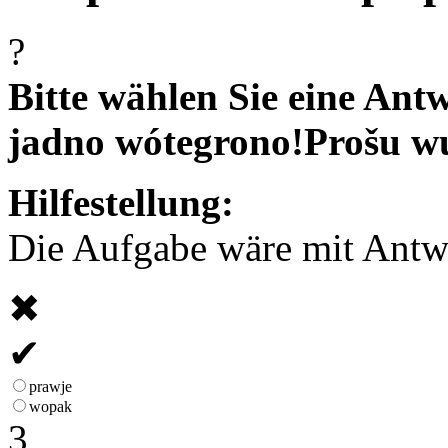
?
Bitte wählen Sie eine Antw
jadno wótegrono!
Prošu w
Hilfestellung:
Die Aufgabe wäre mit Antwor
✖
✔
prawje
wopak
3