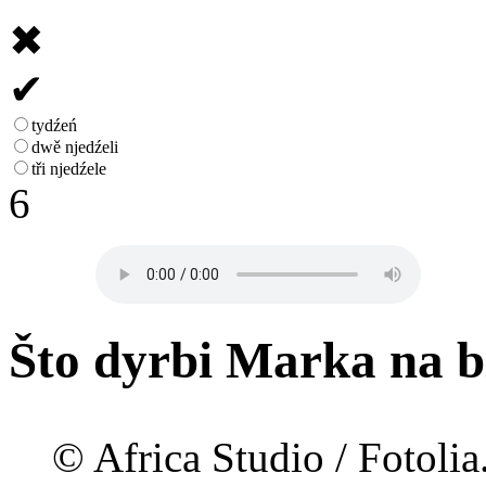
✖
✔
tydźeń
dwě njedźeli
tři njedźele
6
Što dyrbi Marka na bl
© Africa Studio / Fotoli