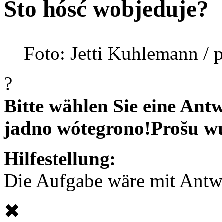
Što hósć wobjeduje?
Foto: Jetti Kuhlemann / p
?
Bitte wählen Sie eine Antw
jadno wótegrono!
Prošu w
Hilfestellung:
Die Aufgabe wäre mit Antwor
✖