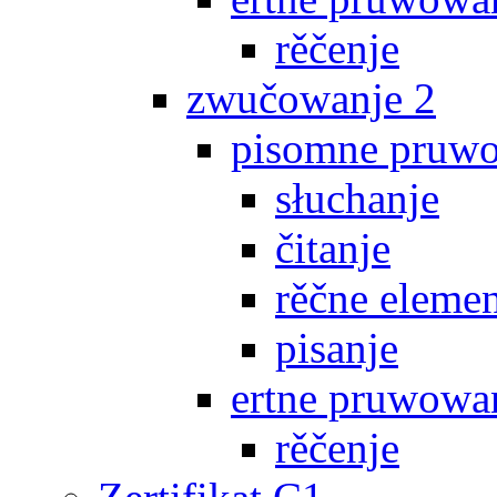
rěčenje
zwučowanje 2
pisomne pruw
słuchanje
čitanje
rěčne eleme
pisanje
ertne pruwowa
rěčenje