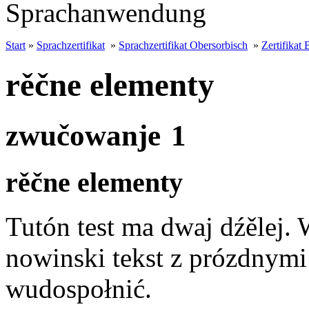
Sprachanwendung
Start
»
Sprachzertifikat
»
Sprachzertifikat Obersorbisch
»
Zertifikat 
rěčne elementy
zwučowanje 1
rěčne elementy
Tutón test ma dwaj dźělej. 
nowinski tekst z prózdnymi
wudospołnić.