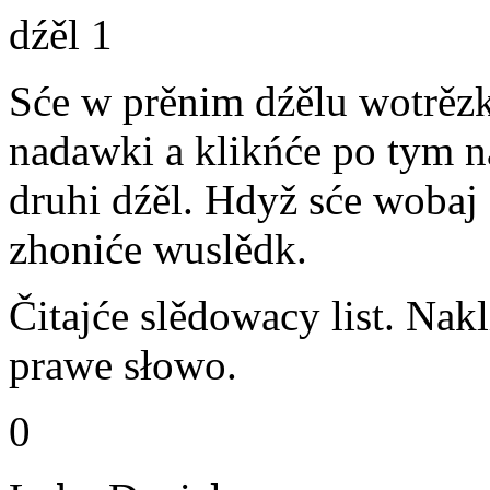
dźěl 1
Sće w prěnim dźělu wotrězk
nadawki a klikńće po tym n
druhi dźěl. Hdyž sće wobaj
zhoniće wuslědk.
Čitajće slědowacy list. Na
prawe słowo.
0