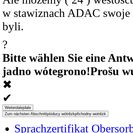
w stawiznach ADAC swoje sl
byli.
?
Bitte wählen Sie eine Antw
jadno wótegrono!
Prošu w
✖
✔
Weiter
dalej
dale
Zum nächsten Abschnitt
pśiducy wótrězk
přichodny wotrězk
Sprachzertifikat Obersor