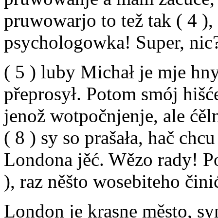
pruwowarjo to tež tak ( 4 
psychologowka! Super, nic
( 5 ) luby Michał je mje hn
přeprosył. Potom smój hišće 
jenož wotpočnjenje, ale ć
( 8 ) sy so prašała, hač chc
Londona jěć. Wězo rady! Po
), raz něšto wosebiteho čini
London je krasne město, sym