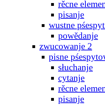
rěcne eleme
pisanje
wustne pśespy
powědanje
zwucowanje 2
pisne pśespyto
słuchanje
cytanje
rěcne eleme
pisanje