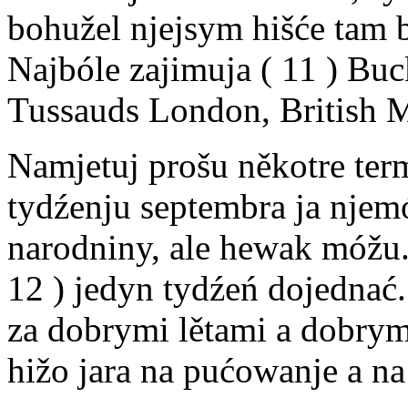
bohužel njejsym hišće tam 
Najbóle zajimuja ( 11 ) B
Tussauds London, British
Namjetuj prošu někotre ter
tydźenju septembra ja njem
narodniny, ale hewak móžu.
12 ) jedyn tydźeń dojednać
za dobrymi lětami a dobrym
hižo jara na pućowanje a na