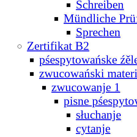
Schreiben
Mündliche Prü
Sprechen
Zertifikat B2
pśespytowańske źěl
zwucowański materi
zwucowanje 1
pisne pśespyto
słuchanje
cytanje