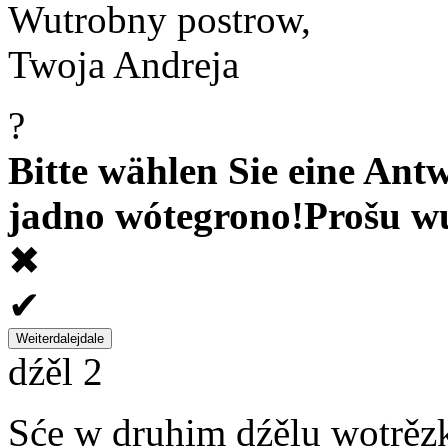
Wutrobny postrow,
Twoja Andreja
?
Bitte wählen Sie eine Antw
jadno wótegrono!
Prošu w
✖
✔
Weiter
dalej
dale
dźěl 2
Sće w druhim dźělu wotrězk