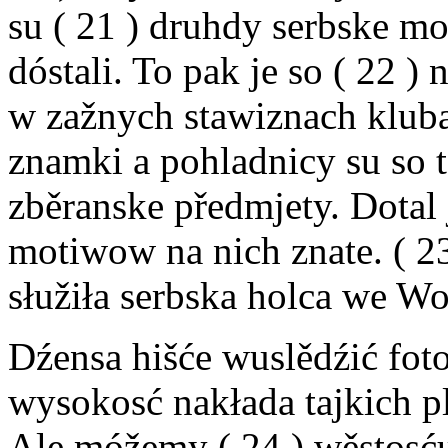
su ( 21 ) druhdy serbske m
dóstali. To pak je so ( 22 )
w zažnych stawiznach kluba
znamki a pohladnicy su so t
zběranske předmjety. Dotal j
motiwow na nich znate. ( 23
słužiła serbska holca we Wo
Dźensa hišće wuslědźić fo
wysokosć nakłada tajkich p
Ale móžemy ( 24 ) wěstosću 