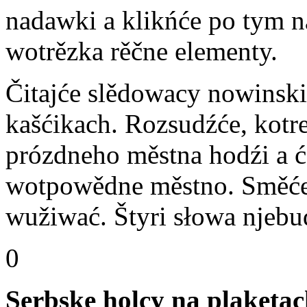
nadawki a klikńće po tym n
wotrězka rěčne elementy.
Čitajće slědowacy nowinski
kašćikach. Rozsudźće, kotre
prózdneho městna hodźi a ć
wotpowědne městno. Směće
wužiwać. Štyri słowa njebud
0
Serbske holcy na plaket