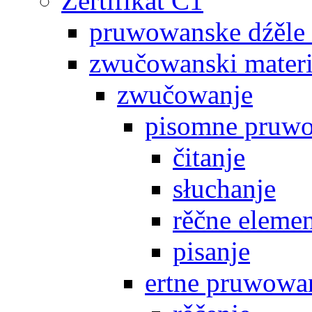
Zertifikat C1
pruwowanske dźěle
zwučowanski materi
zwučowanje
pisomne pruw
čitanje
słuchanje
rěčne eleme
pisanje
ertne pruwowa