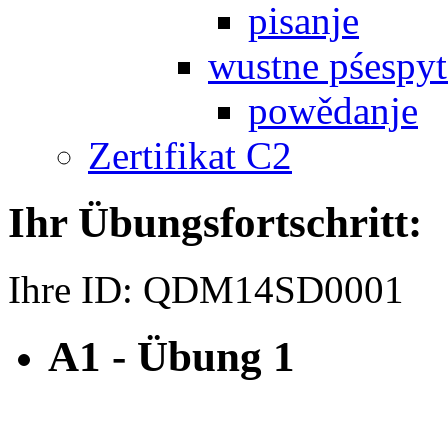
pisanje
wustne pśespy
powědanje
Zertifikat C2
Ihr Übungsfortschritt:
Ihre ID:
QDM14SD0001
A1 - Übung 1