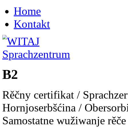
Home
Kontakt
B2
Rěčny certifikat / Sprachzer
Hornjoserbšćina / Obersorb
Samostatne wužiwanje rěče 