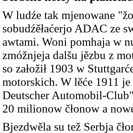
W ludźe tak mjenowane "žołt
sobudźěłaćerjo ADAC ze s
awtami. Woni pomhaja w nu
zmóžnjeja dalšu jězbu z 
so załožił 1903 w Stuttgarć
motorskich. W lěće 1911 je
Deutscher Automobil-Club".
20 milionow čłonow a nowe
Bjezdwěla su tež Serbja čł