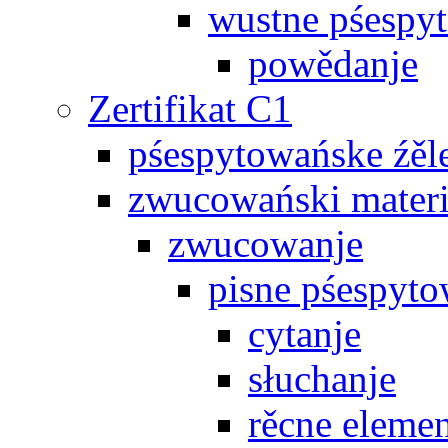
wustne pśespy
powědanje
Zertifikat C1
pśespytowańske źěl
zwucowański materi
zwucowanje
pisne pśespyto
cytanje
słuchanje
rěcne eleme