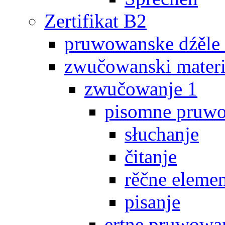
Zertifikat B2
pruwowanske dźěle
zwučowanski materi
zwučowanje 1
pisomne pruw
słuchanje
čitanje
rěčne eleme
pisanje
ertne pruwowa