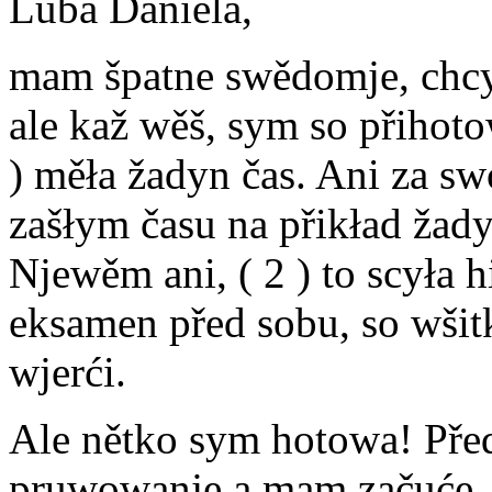
Luba Daniela,
mam špatne swědomje, chcyc
ale kaž wěš, sym so přihot
) měła žadyn čas. Ani za sw
zašłym času na přikład žady
Njewěm ani, ( 2 ) to scyła 
eksamen před sobu, so wšit
wjerći.
Ale nětko sym hotowa! Pře
pruwowanje a mam začuće, (