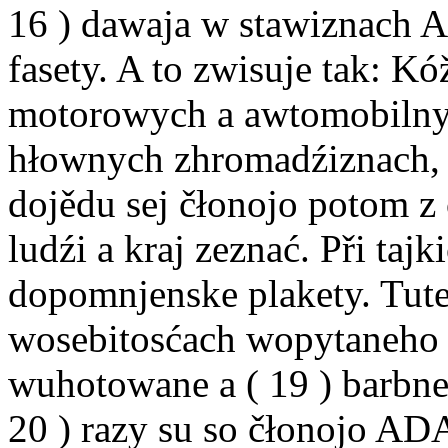
16 ) dawaja w stawiznach 
fasety. A to zwisuje tak: K
motorowych a awtomobilnyc
hłownych zhromadźiznach, a
dojědu sej čłonojo potom z 
ludźi a kraj zeznać. Při ta
dopomnjenske plakety. Tute
wosebitosćach wopytaneho r
wuhotowane a ( 19 ) barbne
20 ) razy su so čłonojo AD